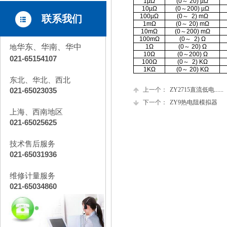
1µ
Ω
(0
～
20) µ
Ω
10µ
Ω
(0
～
200) µ
Ω
100µ
Ω
(0
～
2) m
Ω
联系我们
1m
Ω
(0
～
20) m
Ω
10m
Ω
(0
～
200) m
Ω
100m
Ω
(0
～
2)
Ω
华东、华南、华中
地
1
Ω
(0
～
20)
Ω
10
Ω
(0
～
200)
Ω
021-65154107
100
Ω
(0
～
2) K
Ω
1K
Ω
(0
～
20) K
Ω
东北、华北、西北
021-65023035
上一个：
ZY2715直流低电......
下一个：
ZY9热电阻模拟器
上海、西南地区
021-65025625
技术售后服务
021-65031936
维修计量服务
021-65034860